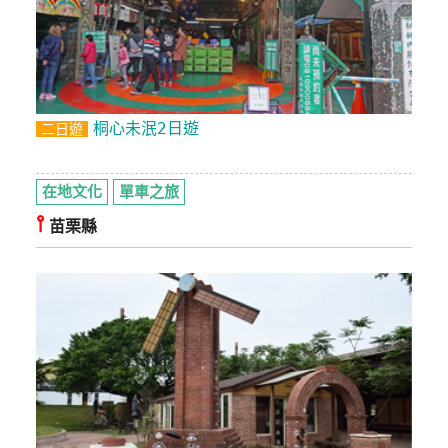
桐心未泯2日遊
二日遊
在地文化
單車之旅
⫯
苗栗縣