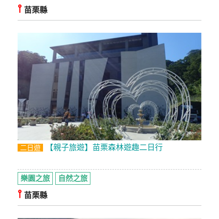
⫯
苗栗縣
玩
樂
地
圖
顧
客
服
務
顧
客
【親子旅遊】苗栗森林遊趣二日行
二日遊
滿
意
度
樂園之旅
自然之旅
⫯
苗栗縣
訂
單