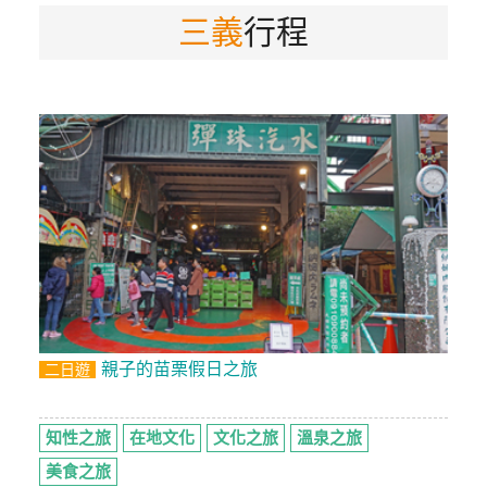
三義
行程
特
色
民
宿
全
球
租
車
網
紅
親子的苗栗假日之旅
二日遊
帶
你
玩
知性之旅
在地文化
文化之旅
溫泉之旅
美食之旅