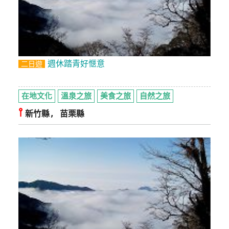
週休踏青好愜意
二日遊
在地文化
溫泉之旅
美食之旅
自然之旅
⫯
新竹縣, 苗栗縣