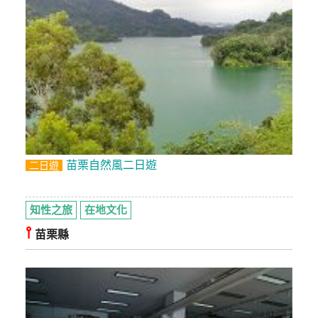
管
理
會
員
帳
戶
苗栗自然風二日遊
二日遊
客
服
知性之旅
在地文化
聯
⫯
絡
苗栗縣
單
Line
線