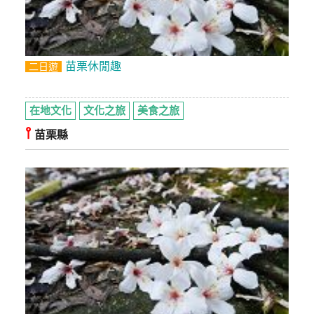
訂
房
苗栗休閒趣
二日遊
請
款
在地文化
文化之旅
美食之旅
收
據
⫯
苗栗縣
合
作
提
案
飯
店
合
作