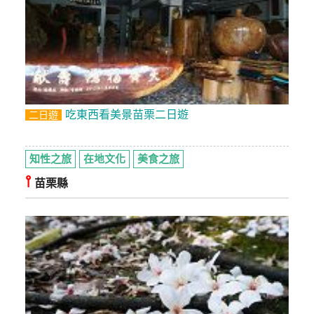
上
客
服
紅
利
吃東西看美景苗栗二日遊
二日遊
查
詢
知性之旅
在地文化
美食之旅
⫯
苗栗縣
訂
房
Q&A
國
旅
卡