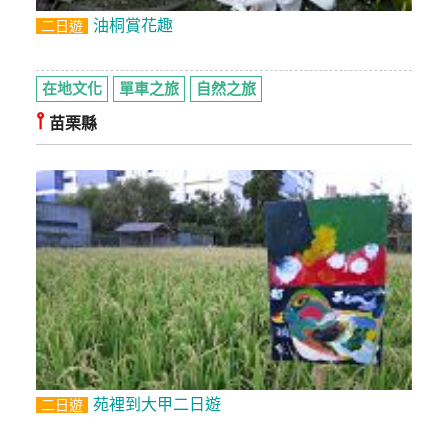
油桐賞花趣
二日遊
廠
商
合
在地文化
單車之旅
自然之旅
作
⫯
苗栗縣
旅
伴
計
劃
商
品
宣
傳
苑裡到大甲二日遊
二日遊