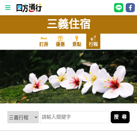
三義住宿
四
方
通
訂房
優惠
景點
行程
行
訂
房
台
灣
訂
房
搜 尋
直接跟飯店訂房
HOT