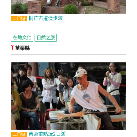
桐花古道漫步遊
二日遊
在地文化
自然之旅
⫯
苗栗縣
苗栗重點玩2日遊
二日遊